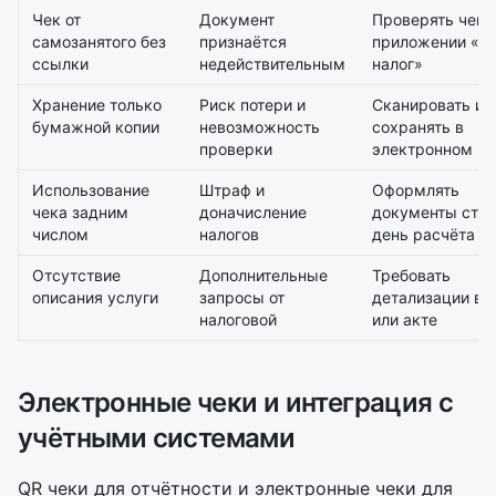
Чек от
Документ
Проверять чек 
самозанятого без
признаётся
приложении «М
ссылки
недействительным
налог»
Хранение только
Риск потери и
Сканировать и
бумажной копии
невозможность
сохранять в
проверки
электронном ви
Использование
Штраф и
Оформлять
чека задним
доначисление
документы стро
числом
налогов
день расчёта
Отсутствие
Дополнительные
Требовать
описания услуги
запросы от
детализации в 
налоговой
или акте
Электронные чеки и интеграция с
учётными системами
QR чеки для отчётности и электронные чеки для