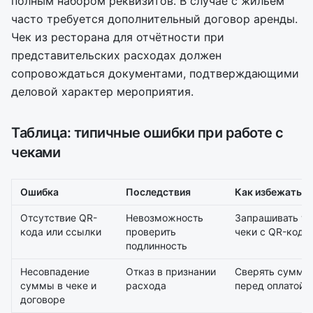
полным набором реквизитов. В случае с жильём
часто требуется дополнительный договор аренды.
Чек из ресторана для отчётности при
представительских расходах должен
сопровождаться документами, подтверждающими
деловой характер мероприятия.
Таблица: типичные ошибки при работе с
чеками
Ошибка
Последствия
Как избежать
Отсутствие QR-
Невозможность
Запрашивать то
кода или ссылки
проверить
чеки с QR-кодо
подлинность
Несовпадение
Отказ в признании
Сверять суммы
суммы в чеке и
расхода
перед оплатой
договоре